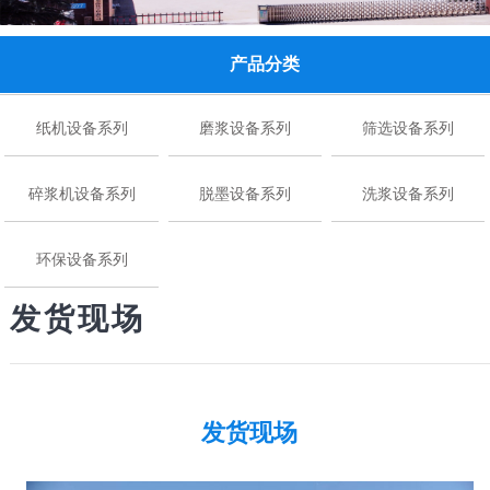
产品分类
纸机设备系列
磨浆设备系列
筛选设备系列
碎浆机设备系列
脱墨设备系列
洗浆设备系列
环保设备系列
发货现场
星空·体育（xingkong.com）官方网站
-
发货现场
发货现场