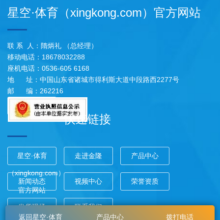
星空·体育（xingkong.com）官方网站
联 系 人：隋炳礼 （总经理）
移动电话：18678032288
座机电话：0536-605 6168
地 址：中国山东省诸城市得利斯大道中段路西2277号
邮 编：262216
快速链接
星空·体育
走进金隆
产品中心
（xingkong.com）
新闻动态
视频中心
荣誉资质
官方网站
发货现场
联系我们
返回星空·体育
产品中心
拨打电话