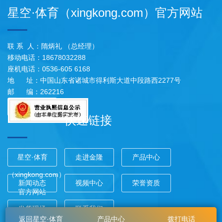
星空·体育（xingkong.com）官方网站
联 系 人：隋炳礼 （总经理）
移动电话：18678032288
座机电话：0536-605 6168
地 址：中国山东省诸城市得利斯大道中段路西2277号
邮 编：262216
快速链接
星空·体育
走进金隆
产品中心
（xingkong.com）
新闻动态
视频中心
荣誉资质
官方网站
发货现场
联系我们
返回星空·体育
产品中心
拨打电话