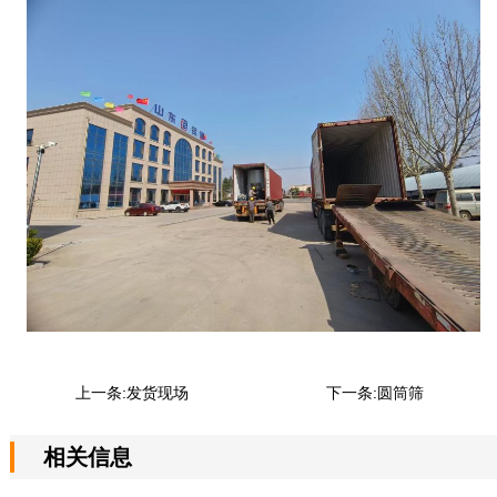
上一条:
发货现场
下一条:
圆筒筛
相关信息