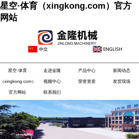
星空·体育（xingkong.com）官方
网站
星空·体育
走进金隆
产品中心
新闻动态
（xingkong.com）
视频中心
荣誉资质
发货现场
官方网站
联系我们