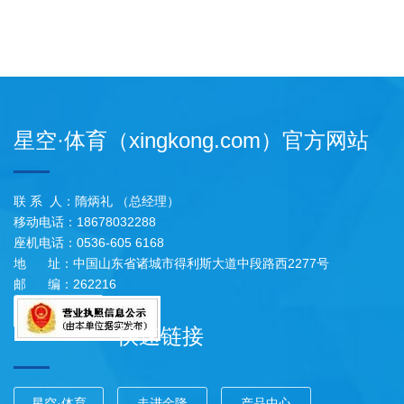
星空·体育（xingkong.com）官方网站
联 系 人：隋炳礼 （总经理）
移动电话：18678032288
座机电话：0536-605 6168
地 址：中国山东省诸城市得利斯大道中段路西2277号
邮 编：262216
快速链接
星空·体育
走进金隆
产品中心