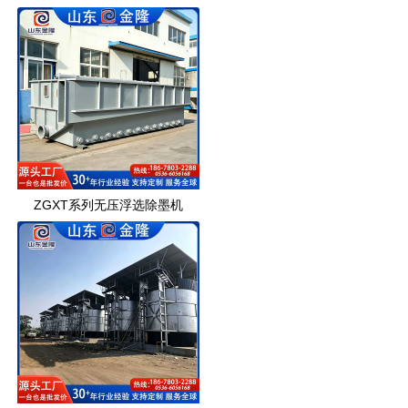
ZGXT系列无压浮选除墨机