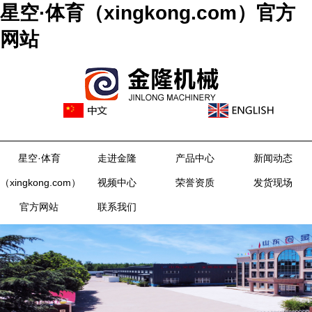
星空·体育（xingkong.com）官方
网站
星空·体育
走进金隆
产品中心
新闻动态
（xingkong.com）
视频中心
荣誉资质
发货现场
官方网站
联系我们