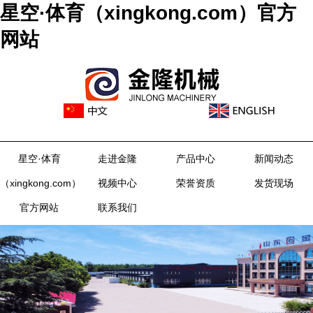
星空·体育（xingkong.com）官方
网站
星空·体育
走进金隆
产品中心
新闻动态
（xingkong.com）
视频中心
荣誉资质
发货现场
官方网站
联系我们