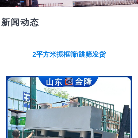
新闻动态
星空·体育（xingkong.com）官方网站
-
新闻动态
2平方米振框筛/跳筛发货