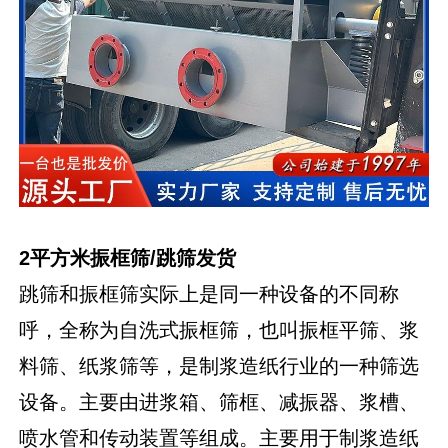
2平方米振框筛/跳筛发货
跳筛和振框筛实际上是同一种设备的不同称
呼，全称为自洗式振框筛，也叫振框平筛、浆
料筛、纸浆筛等，是制浆造纸行业的一种筛选
设备。主要由进浆箱、筛框、减振器、浆槽、
喷水管和传动装置等组成。主要用于制浆造纸