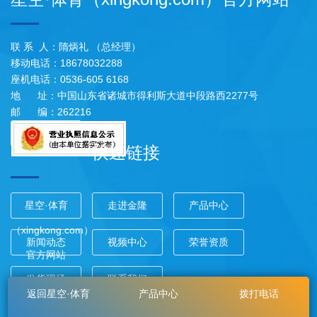
联 系 人：隋炳礼 （总经理）
移动电话：18678032288
座机电话：0536-605 6168
地 址：中国山东省诸城市得利斯大道中段路西2277号
邮 编：262216
快速链接
星空·体育
走进金隆
产品中心
（xingkong.com）
新闻动态
视频中心
荣誉资质
官方网站
发货现场
联系我们
返回星空·体育
产品中心
拨打电话