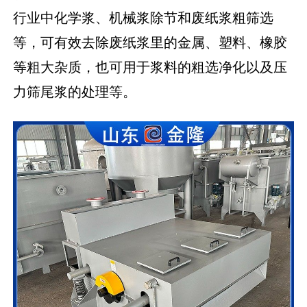
行业中化学浆、机械浆除节和废纸浆粗筛选
等，可有效去除废纸浆里的金属、塑料、橡胶
等粗大杂质，也可用于浆料的粗选净化以及压
力筛尾浆的处理等。